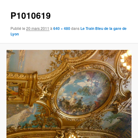
images
P1010619
Publié le
20 mars 2011
à
640 × 480
dans
Le Train Bleu de la gare de
Lyon