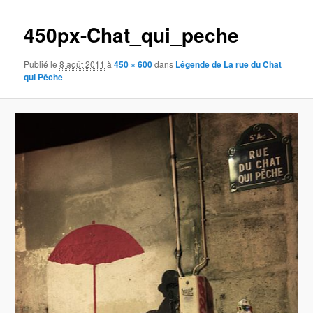
images
450px-Chat_qui_peche
Publié le
8 août 2011
à
450 × 600
dans
Légende de La rue du Chat
qui Pêche