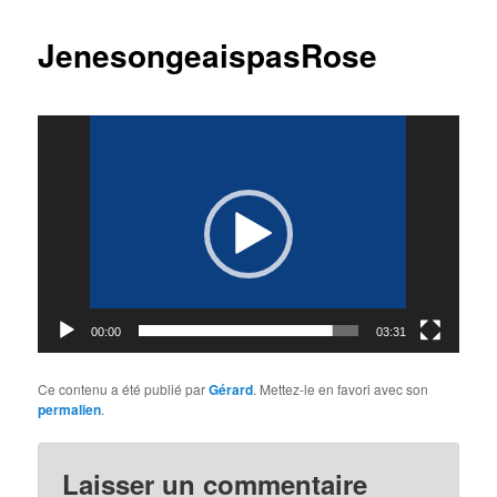
articles
JenesongeaispasRose
Lecteur
vidéo
00:00
03:31
Ce contenu a été publié par
Gérard
. Mettez-le en favori avec son
permalien
.
Laisser un commentaire