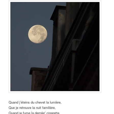
Quand j’éteins du chevet la lumière,
Que je retrouve la nuit familière,
Quand je fume la dernièr’ cigarette,