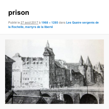
images
prison
Publié le
27 août 2017
à
1968 × 1285
dans
Les Quatre sergents de
la Rochelle, martyrs de la liberté