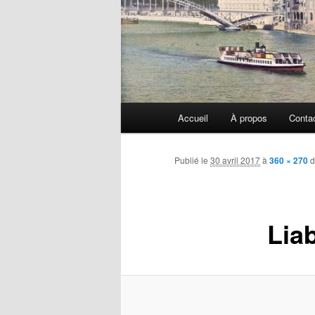
Menu
Accueil
À propos
Conta
principal
Publié le
30 avril 2017
à
360 × 270
d
Lia