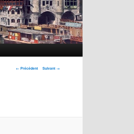
Navigation
← Précédent
Suivant →
des
images