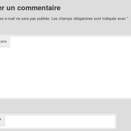
er un commentaire
se e-mail ne sera pas publiée.
Les champs obligatoires sont indiqués avec
*
aire
*