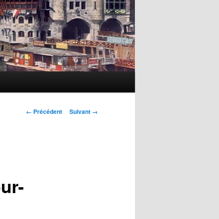
Navigation
← Précédent
Suivant →
des
images
ur-