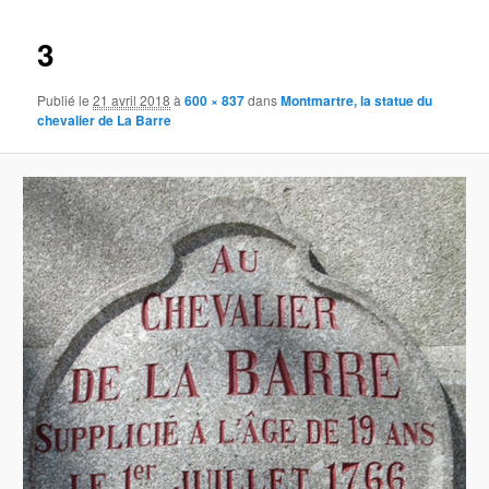
images
3
Publié le
21 avril 2018
à
600 × 837
dans
Montmartre, la statue du
chevalier de La Barre