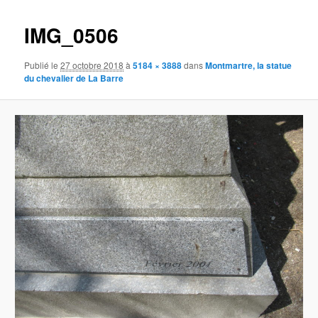
images
IMG_0506
Publié le
27 octobre 2018
à
5184 × 3888
dans
Montmartre, la statue
du chevalier de La Barre