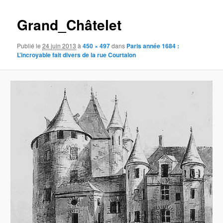
images
Grand_Châtelet
Publié le
24 juin 2013
à
450 × 497
dans
Paris année 1684 :
L’incroyable fait divers de la rue Courtalon