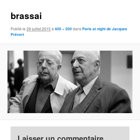
images
brassai
Publié le
29 juillet 2015
à
400 × 200
dans
Paris at night de Jacques
Prévert
Laisser un commentaire