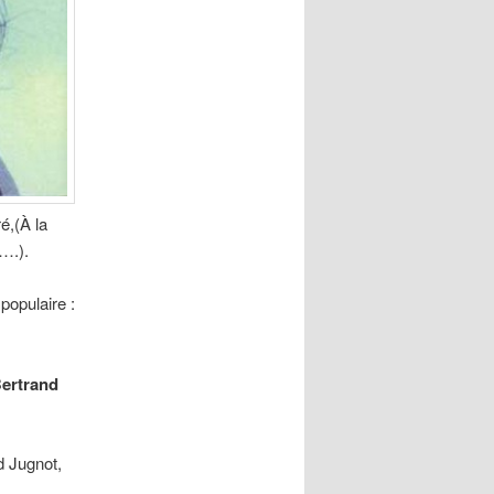
é,
(À la
….).
populaire :
ertrand
d Jugnot,