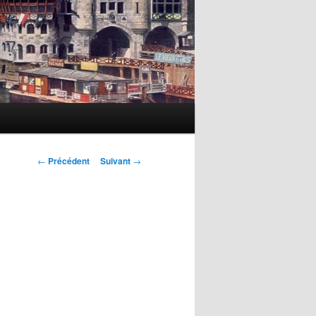
Navigation
←
Précédent
Suivant
→
des
articles