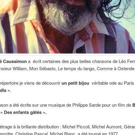
é Caussimon
a écrit certaines des plus belles chansons de Léo Ferr
nsieur William, Mon Sébasto, Le temps du tango, Comme à Ostende
épertoire je viens de découvrir
un petit bijou
véritable ode au Paris 
dis »
.
son a été écrite sur une musique de Philippe Sarde pour un film de
B
« Des enfants gâtés ».
trage à la brillante distribution : Michel Piccoli, Michel Aumont, Géra
ermitte, Christine Pascal, Michel Blanc, a été tourné en 1977.