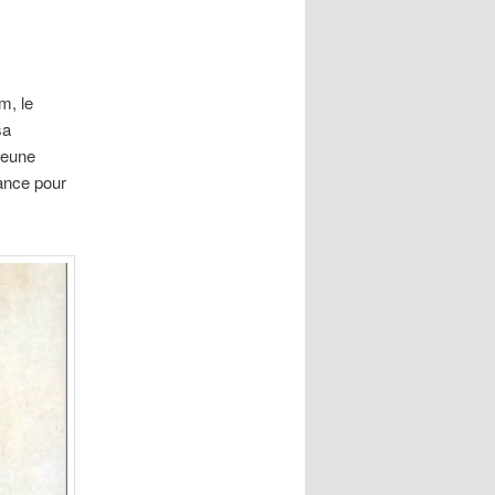
m, le
sa
 jeune
ance pour