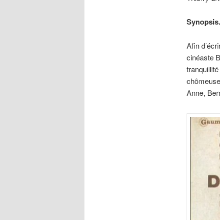
Synopsis
Afin d’écr
cinéaste 
tranquillit
chômeuse, 
Anne, Bern