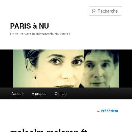
Aller
au
Rech
contenu
principal
PARIS à NU
En route vers la découverte de Paris !
Menu
Accueil
À propos
Contact
principal
Navigation
←
Précédent
des
articles