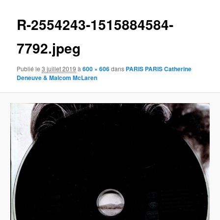
images
R-2554243-1515884584-
7792.jpeg
Publié le
3 juillet 2019
à
600 × 606
dans
PARIS PARIS Catherine
Deneuve & Malcom McLaren