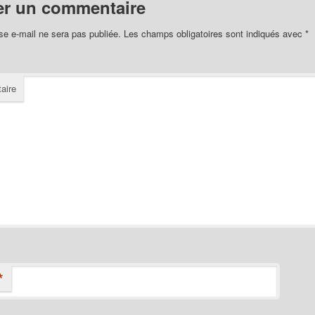
er un commentaire
se e-mail ne sera pas publiée.
Les champs obligatoires sont indiqués avec
*
aire
*