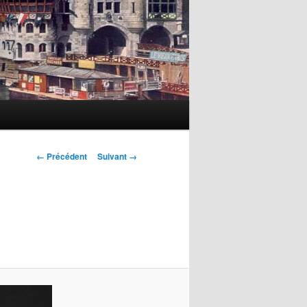
Navigation
← Précédent
Suivant →
des
images