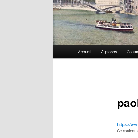
Menu
Accueil
À propos
Conta
principal
pao
https://w
Ce contenu 