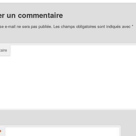
er un commentaire
se e-mail ne sera pas publiée.
Les champs obligatoires sont indiqués avec
*
aire
*