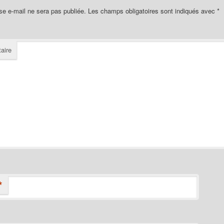
se e-mail ne sera pas publiée.
Les champs obligatoires sont indiqués avec
*
aire
*