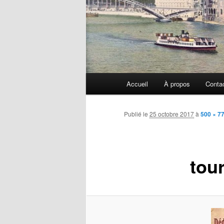
Menu
Accueil
À propos
Conta
principal
Publié le
25 octobre 2017
à
500 × 7
tou