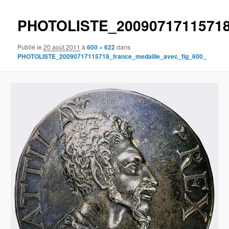
images
PHOTOLISTE_20090717115718_
Publié le
20 août 2011
à
600 × 622
dans
PHOTOLISTE_20090717115718_france_medaille_avec_fig_600_