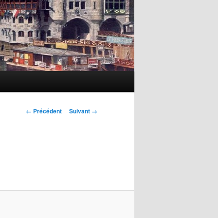
Navigation
← Précédent
Suivant →
des
images