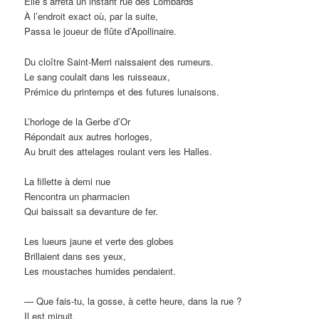
Elle s’arrêta un instant rue des Lombards
À l’endroit exact où, par la suite,
Passa le joueur de flûte d’Apollinaire.
Du cloître Saint-Merri naissaient des rumeurs.
Le sang coulait dans les ruisseaux,
Prémice du printemps et des futures lunaisons.
L’horloge de la Gerbe d’Or
Répondait aux autres horloges,
Au bruit des attelages roulant vers les Halles.
La fillette à demi nue
Rencontra un pharmacien
Qui baissait sa devanture de fer.
Les lueurs jaune et verte des globes
Brillaient dans ses yeux,
Les moustaches humides pendaient.
— Que fais-tu, la gosse, à cette heure, dans la rue ?
Il est minuit,