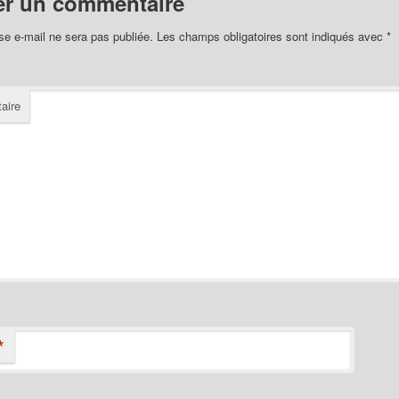
er un commentaire
se e-mail ne sera pas publiée.
Les champs obligatoires sont indiqués avec
*
aire
*