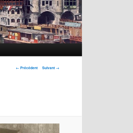
Navigation
← Précédent
Suivant →
des
images