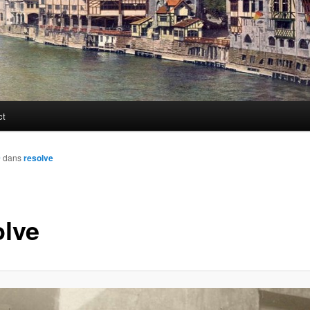
ct
0
dans
resolve
olve