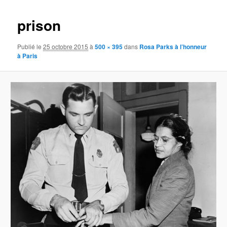
images
prison
Publié le
25 octobre 2015
à
500 × 395
dans
Rosa Parks à l’honneur
à Paris