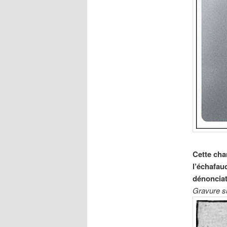
Cette cha
l’échafaud
dénonciati
Gravure s