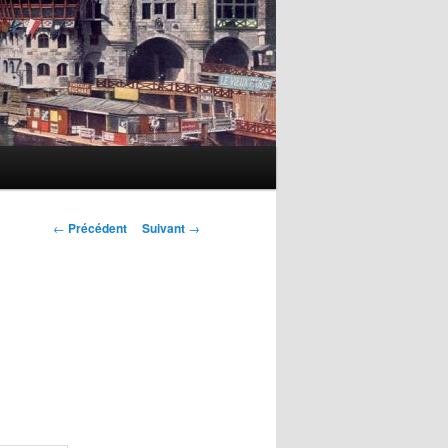
Navigation
←
Précédent
Suivant
→
des
articles