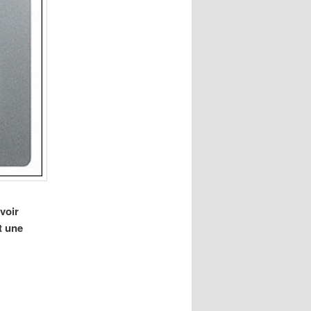
voir
t une