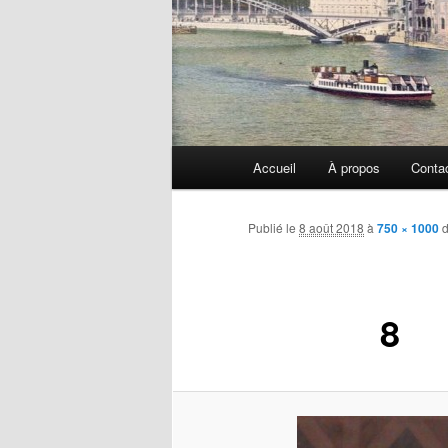
Menu
Accueil
À propos
Conta
principal
Publié le
8 août 2018
à
750 × 1000
d
8