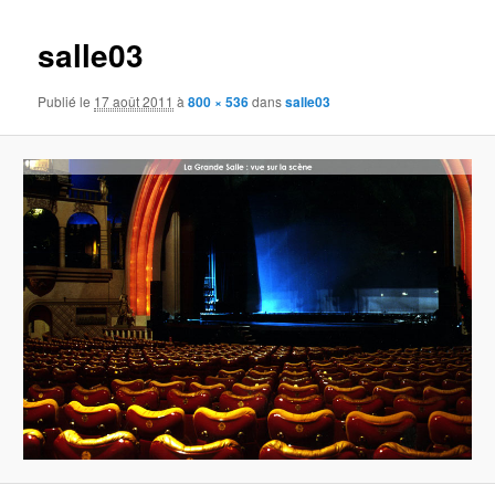
images
salle03
Publié le
17 août 2011
à
800 × 536
dans
salle03