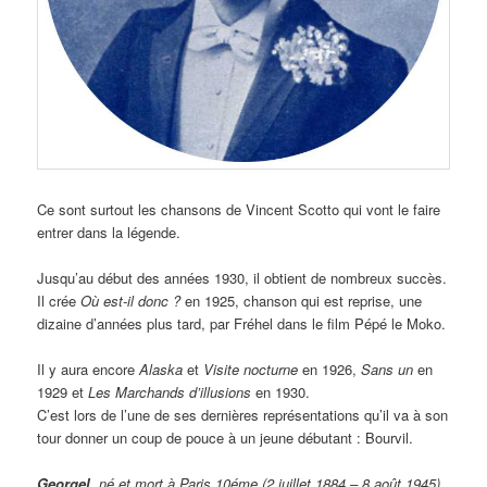
Ce sont surtout les chansons de Vincent Scotto qui vont le faire
entrer dans la légende.
Jusqu’au début des années 1930, il obtient de nombreux succès.
Il crée
Où est-il donc ?
en 1925, chanson qui est reprise, une
dizaine d’années plus tard, par Fréhel dans le film Pépé le Moko.
Il y aura encore
Alaska
et
Visite nocturne
en 1926,
Sans un
en
1929 et
Les Marchands d’illusions
en 1930.
C’est lors de l’une de ses dernières représentations qu’il va à son
tour donner un coup de pouce à un jeune débutant : Bourvil.
Georgel
, né et mort à Paris 10éme (2 juillet 1884 – 8 août 1945)