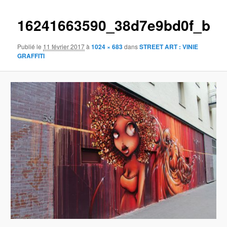
images
16241663590_38d7e9bd0f_b
Publié le
11 février 2017
à
1024 × 683
dans
STREET ART : VINIE
GRAFFITI