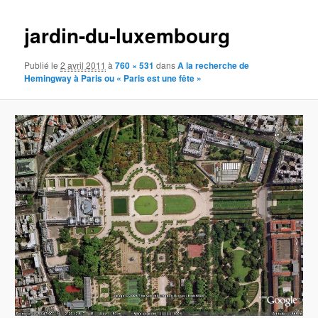
images
jardin-du-luxembourg
Publié le
2 avril 2011
à
760 × 531
dans
A la recherche de
Hemingway à Paris ou « Paris est une fête »