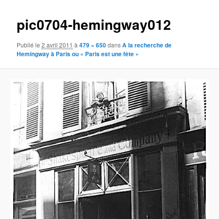
images
pic0704-hemingway012
Publié le
2 avril 2011
à
479 × 650
dans
A la recherche de
Hemingway à Paris ou « Paris est une fête »