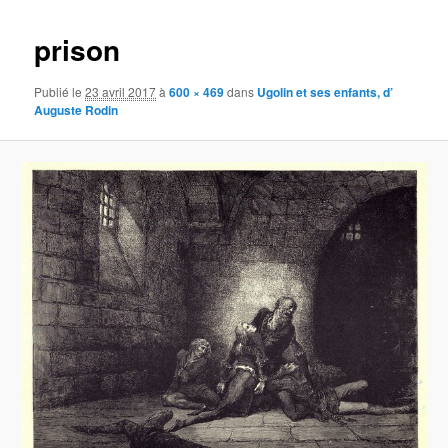
images
prison
Publié le
23 avril 2017
à
600 × 469
dans
Ugolin et ses enfants, d’
Auguste Rodin