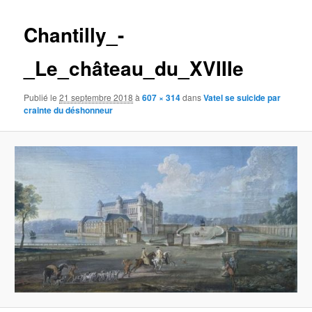
images
Chantilly_-
_Le_château_du_XVIIIe
Publié le
21 septembre 2018
à
607 × 314
dans
Vatel se suicide par
crainte du déshonneur