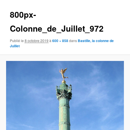
images
800px-
Colonne_de_Juillet_972
Publié le
8 octobre 2019
à
600 × 858
dans
Bastille, la colonne de
Juillet