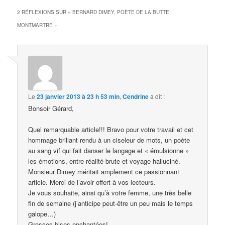
2 RÉFLEXIONS SUR «
BERNARD DIMEY, POÈTE DE LA BUTTE
MONTMARTRE
»
Le
23 janvier 2013 à 23 h 53 min
,
Cendrine
a dit :
Bonsoir Gérard,
Quel remarquable article!!! Bravo pour votre travail et cet
hommage brillant rendu à un ciseleur de mots, un poète
au sang vif qui fait danser le langage et « émulsionne »
les émotions, entre réalité brute et voyage halluciné.
Monsieur Dimey méritait amplement ce passionnant
article. Merci de l’avoir offert à vos lecteurs.
Je vous souhaite, ainsi qu’à votre femme, une très belle
fin de semaine (j’anticipe peut-être un peu mais le temps
galope…)
Grosses bises enchantées!