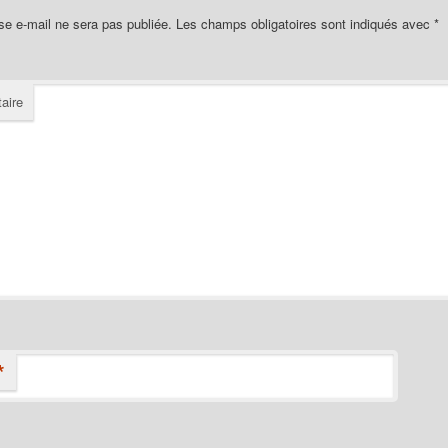
se e-mail ne sera pas publiée.
Les champs obligatoires sont indiqués avec
*
aire
*