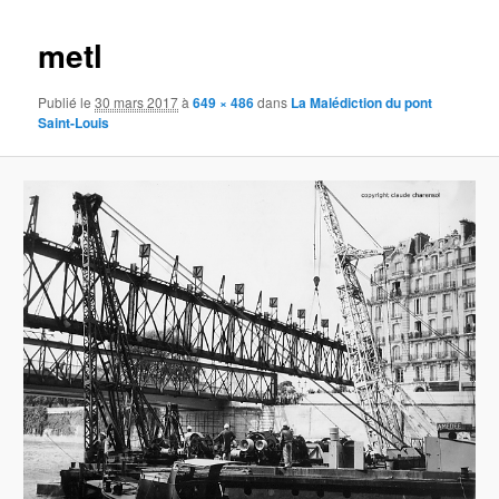
images
metl
Publié le
30 mars 2017
à
649 × 486
dans
La Malédiction du pont
Saint-Louis