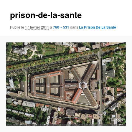
images
prison-de-la-sante
Publié le
17 février 2011
à
760 × 531
dans
La Prison De La Santé