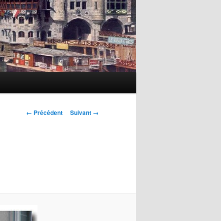
Navigation
← Précédent
Suivant →
des
images