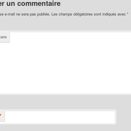
er un commentaire
se e-mail ne sera pas publiée.
Les champs obligatoires sont indiqués avec
*
aire
*