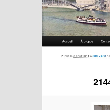
Menu
Accueil
À propos
Conta
principal
Publié le
8 août 2011
à
600 × 400
d
214