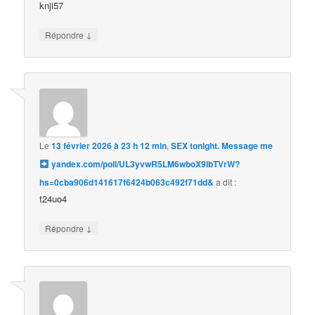
knji57
↓
Répondre
Le
13 février 2026 à 23 h 12 min
,
SEX tonight. Message me
yandex.com/poll/UL3yvwR5LM6wboX9ibTVrW?
hs=0cba906d141617f6424b063c492f71dd&
a dit :
t24uo4
↓
Répondre