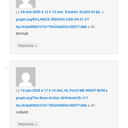
Le
28 mai 2026 à 12 h 13 min
,
Transfer 36,824.44 $$ →
graph.org/BALANCE-3682444-USD-04-21-2?
hs=0cba906d141617f6424b063c492f71dd&
a dit :
841hq9
↓
Répondre
Le
10 juin 2026 à 17 h 19 min
,
Hi, FUСК ME RIGHT NOW ▸
graph.org/The-Best-AI-Sex-Girlfriend-05-11?
hs=0cba906d141617f6424b063c492f71dd&
a dit :
co8sk9
↓
Répondre