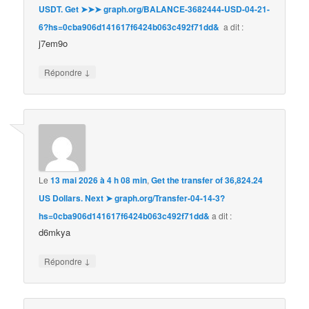
USDT. Get ➤➤➤ graph.org/BALANCE-3682444-USD-04-21-
6?hs=0cba906d141617f6424b063c492f71dd& ️
a dit :
j7em9o
↓
Répondre
Le
13 mai 2026 à 4 h 08 min
,
Get the transfer of 36,824.24
US Dollars. Next ➤ graph.org/Transfer-04-14-3?
hs=0cba906d141617f6424b063c492f71dd&
a dit :
d6mkya
↓
Répondre