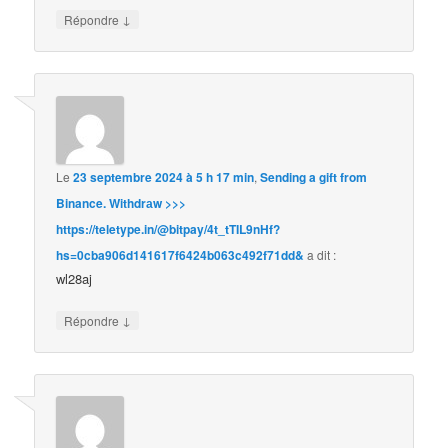
↓
Répondre
Le
23 septembre 2024 à 5 h 17 min
,
Sending a gift from
Binance. Withdrаw >>>
https://teletype.in/@bitpay/4t_tTIL9nHf?
hs=0cba906d141617f6424b063c492f71dd&
a dit :
wl28aj
↓
Répondre