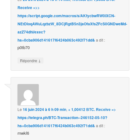
Receive =>>
https://script.google.com/macros/s/AKfycbwRW0iXCN-
NEtDloqAWuLqzbzW_8DCjRgtB5n3jaOfaXfsZFcS0GNDweMd-
azZ74dhi/exec?
hs=0cba906d141617f6424b063c492f71dd&
a dit :
p0tb70
↓
Répondre
Le
16 juin 2024 à 6 h 09 min
,
+ 1,00412 ВТС. Rесеivе =>
https://telegra.ph/BTC-Transaction--246152-05-10?
hs=0cba906d141617f6424b063c492f71dd&
a dit :
rnwkl6