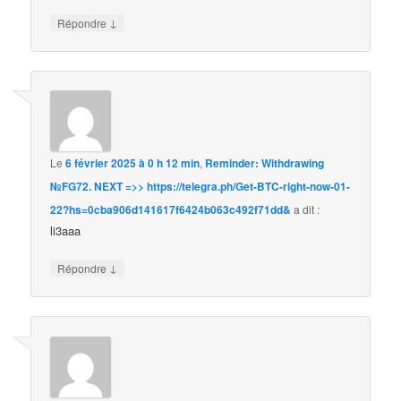
↓
Répondre
Le
6 février 2025 à 0 h 12 min
,
Reminder: Withdrawing
№FG72. NEXT =>> https://telegra.ph/Get-BTC-right-now-01-
22?hs=0cba906d141617f6424b063c492f71dd&
a dit :
li3aaa
↓
Répondre