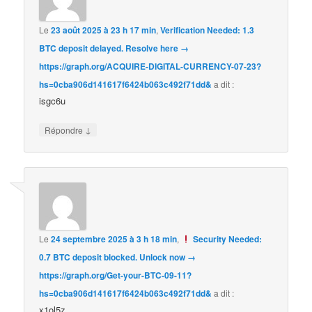
Le
23 août 2025 à 23 h 17 min
,
Verification Needed: 1.3
BTC deposit delayed. Resolve here →
https://graph.org/ACQUIRE-DIGITAL-CURRENCY-07-23?
hs=0cba906d141617f6424b063c492f71dd&
a dit :
isgc6u
↓
Répondre
Le
24 septembre 2025 à 3 h 18 min
,
Security Needed:
0.7 BTC deposit blocked. Unlock now →
https://graph.org/Get-your-BTC-09-11?
hs=0cba906d141617f6424b063c492f71dd&
a dit :
x1ol5z