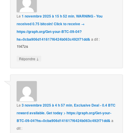
Le
1 novembre 2025 à 15 h 52 min
,
WARNING - You
received 0.75 bitcoin! Click to receive →
https://graph.org/Get-your-BTC-09-04?
hs=0cba906d141617f6424b063c492f71dd&
a dit :
1t47zs
↓
Répondre
Le
3 novembre 2025 à 4 h 57 min
,
Exclusive Deal - 0.4 BTC
reward available. Get today > https://graph.org/Get-your-
BTC-09-04?hs=0cba906d141617f6424b063c492f71dd&
a
dit :