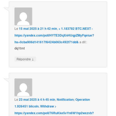
Le
15 mai 2025 à 21 h 42 min
,
+ 1.183782 BTC.NEXT -
https://yandex.com/poll/HYTE3DqXnHUqpZMyFqetue?
hs=0cba906d141617f6424b063c492f71dd&
a dit :
dq1tmt
↓
Répondre
Le
23 mai 2025 à 4 h 45 min
,
Notification; Operation
1.926451 bitcoin. Withdraw >
https://yandex.com/poll/76RuKke5vYn6W1hp2wxzvb?