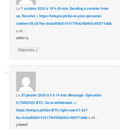
Le
7 octobre 2024 à 19 h 49 min
,
Sending a transfer from
us. Receive > https://telegra.ph/Go-to-your-personal-
cabinet-08-25?hs=0cba906d141617f6424b063c492f71dd&
a dit :
eddo1q
↓
Répondre
Le
25 janvier 2025 à 0 h 14 min
,
Message: Operation
0,75892322 BTC. Go to withdrawal >>
https://telegra.ph/Get-BTC-right-now-01-22?
hs=0cba906d141617f6424b063c492f71dd&
a dit :
y4awof