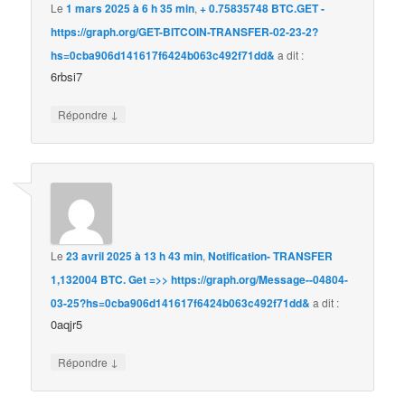
Le
1 mars 2025 à 6 h 35 min
,
+ 0.75835748 BTC.GET -
https://graph.org/GET-BITCOIN-TRANSFER-02-23-2?
hs=0cba906d141617f6424b063c492f71dd&
a dit :
6rbsi7
↓
Répondre
Le
23 avril 2025 à 13 h 43 min
,
Notification- TRANSFER
1,132004 BTC. Get =>> https://graph.org/Message--04804-
03-25?hs=0cba906d141617f6424b063c492f71dd&
a dit :
0aqjr5
↓
Répondre