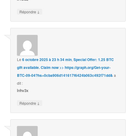
↓
Répondre
Le
6 octobre 2025 à 23 h 34 min
,
Special Offer: 1.25 BTC
gift available. Claim now >> https://graph.org/Get-your-
BTC-09-04?hs=0cba906d141617f6424b063c492f71dd&
a
dit :
lnhv3x
↓
Répondre