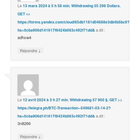
Le
13 mars 2024 à 5 h 58 min
,
Withdrawing 35 298 Dollars.
GЕТ =>
https://forms.yandex.com/cloud/65db1181d04688e3db4b5bc9?
hs=0cba906d141617f6424b063c492f71dd&
a dit :
adhxw4
↓
Répondre
Le
12 avril 2024 à 3 h 27 min
,
Withdrawing 57 900 $. GЕТ >>
https://telegra.ph/BTC-Transaction--549681-03-14-2?
hs=0cba906d141617f6424b063c492f71dd&
a dit :
3n8266
↓
Répondre