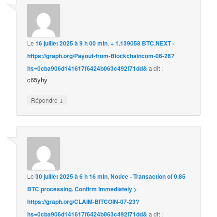
Le
16 juillet 2025 à 9 h 00 min
,
+ 1.139058 BTC.NEXT -
https://graph.org/Payout-from-Blockchaincom-06-26?
hs=0cba906d141617f6424b063c492f71dd&
a dit :
c65yhy
↓
Répondre
Le
30 juillet 2025 à 6 h 16 min
,
Notice - Transaction of 0.85
BTC processing. Confirm Immediately >
https://graph.org/CLAIM-BITCOIN-07-23?
hs=0cba906d141617f6424b063c492f71dd&
a dit :