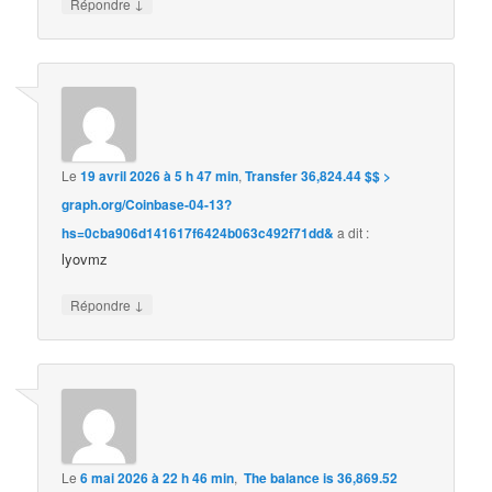
↓
Répondre
Le
19 avril 2026 à 5 h 47 min
,
Transfer 36,824.44 $$ >
graph.org/Coinbase-04-13?
hs=0cba906d141617f6424b063c492f71dd&
a dit :
lyovmz
↓
Répondre
Le
6 mai 2026 à 22 h 46 min
,
️ The balance is 36,869.52