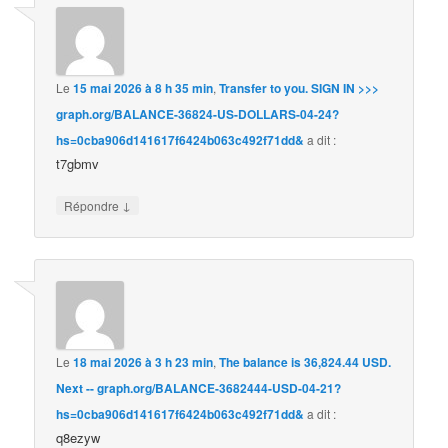
Le
15 mai 2026 à 8 h 35 min
,
Transfer to you. SIGN IN >>>
graph.org/BALANCE-36824-US-DOLLARS-04-24?
hs=0cba906d141617f6424b063c492f71dd&
a dit :
t7gbmv
↓
Répondre
Le
18 mai 2026 à 3 h 23 min
,
The balance is 36,824.44 USD.
Next -- graph.org/BALANCE-3682444-USD-04-21?
hs=0cba906d141617f6424b063c492f71dd&
a dit :
q8ezyw