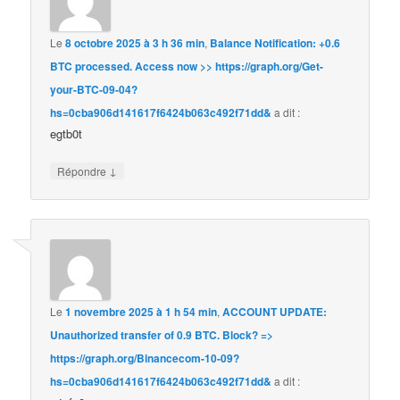
Le
8 octobre 2025 à 3 h 36 min
,
Balance Notification: +0.6
BTC processed. Access now >> https://graph.org/Get-
your-BTC-09-04?
hs=0cba906d141617f6424b063c492f71dd&
a dit :
egtb0t
↓
Répondre
Le
1 novembre 2025 à 1 h 54 min
,
ACCOUNT UPDATE:
Unauthorized transfer of 0.9 BTC. Block? =>
https://graph.org/Binancecom-10-09?
hs=0cba906d141617f6424b063c492f71dd&
a dit :