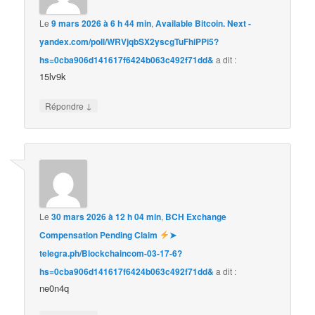
Le
9 mars 2026 à 6 h 44 min
,
Available Bitcoin. Next -
yandex.com/poll/WRVjqbSX2yscgTuFhiPPi5?
hs=0cba906d141617f6424b063c492f71dd&
a dit :
15lv9k
↓
Répondre
Le
30 mars 2026 à 12 h 04 min
,
BCH Exchange
Compensation Pending Claim
➤
telegra.ph/Blockchaincom-03-17-6?
hs=0cba906d141617f6424b063c492f71dd&
a dit :
ne0n4q