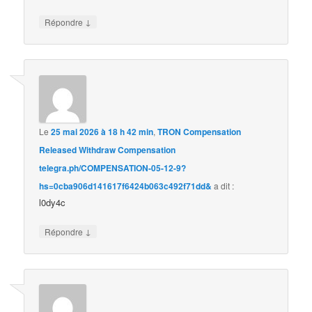
↓
Répondre
Le
25 mai 2026 à 18 h 42 min
,
TRON Compensation
Released Withdraw Compensation
telegra.ph/COMPENSATION-05-12-9?
hs=0cba906d141617f6424b063c492f71dd&
a dit :
l0dy4c
↓
Répondre