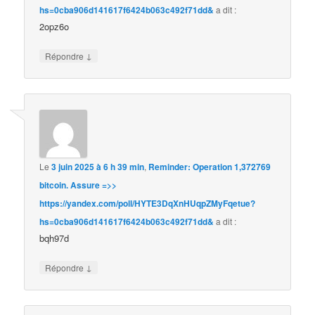
hs=0cba906d141617f6424b063c492f71dd&
a dit :
2opz6o
↓
Répondre
Le
3 juin 2025 à 6 h 39 min
,
Reminder: Operation 1,372769
bitcoin. Assure =>>
https://yandex.com/poll/HYTE3DqXnHUqpZMyFqetue?
hs=0cba906d141617f6424b063c492f71dd&
a dit :
bqh97d
↓
Répondre