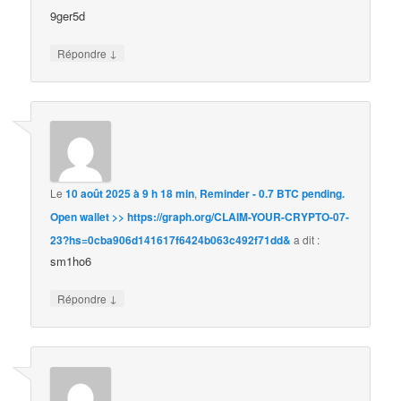
9ger5d
↓
Répondre
Le
10 août 2025 à 9 h 18 min
,
Reminder - 0.7 BTC pending.
Open wallet >> https://graph.org/CLAIM-YOUR-CRYPTO-07-
23?hs=0cba906d141617f6424b063c492f71dd&
a dit :
sm1ho6
↓
Répondre