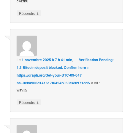
c4zfn0
↓
Répondre
Le
1 novembre 2025 à 7 h 41 min
,
Verification Pending:
1.3 Bitcoin deposit blocked. Confirm here >
https://graph.org/Get-your-BTC-09-04?
hs=0cba906d141617f6424b063c492f71dd&
a dit :
wsvjj2
↓
Répondre