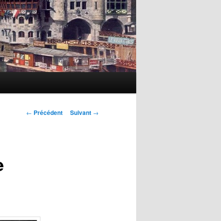
Navigation
←
Précédent
Suivant
→
des
articles
e