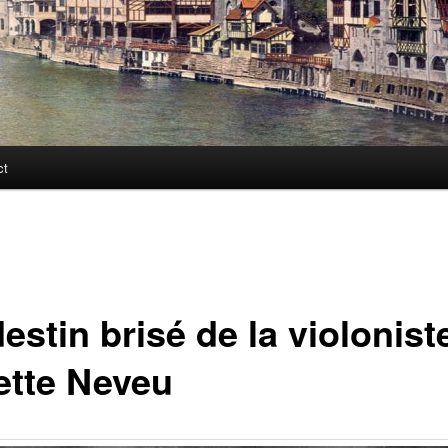
ct
estin brisé de la violonist
ette Neveu