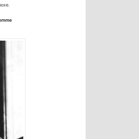
boxe.
homme