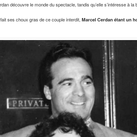
dan découvre le monde du spectacle, tandis qu’elle s’intéresse à la 
fait ses choux gras de ce couple interdit,
Marcel Cerdan étant un 