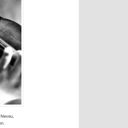
e Neveu,
on.