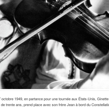
7 octobre 1949, en partance pour une tournée aux États-Unis, Ginett
 de trente ans, prend place avec son frère Jean à bord du Constellati