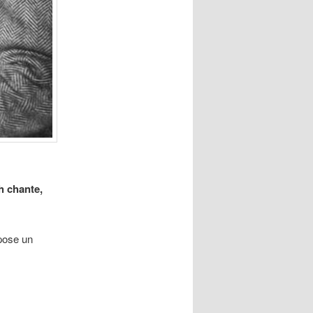
h chante,
pose un