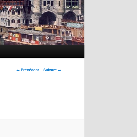
Navigation
← Précédent
Suivant →
des
images