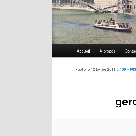
Menu
Accueil
À propos
Conta
principal
Publié le
12 février 2011
à
406 × 56
ger