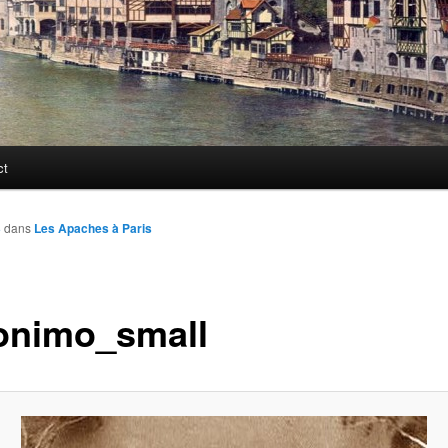
ct
3
dans
Les Apaches à Paris
onimo_small