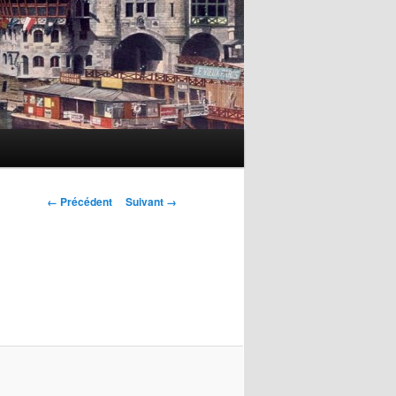
Navigation
← Précédent
Suivant →
des
images