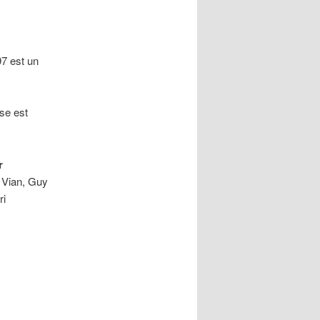
97 est un
se est
r
 Vian, Guy
ri