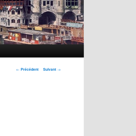
Navigation
←
Précédent
Suivant
→
des
articles