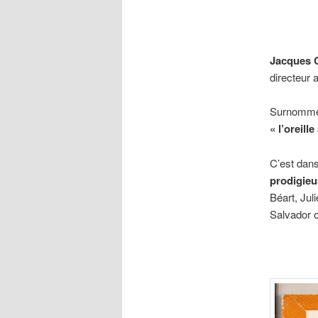
Jacques C
directeur 
Surnomm
« l’oreill
C’est dans
prodigieu
Béart, Ju
Salvador o