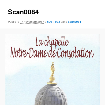
images
Scan0084
Publié le
17 novembre 2017
à
600 × 993
dans
Scan0084