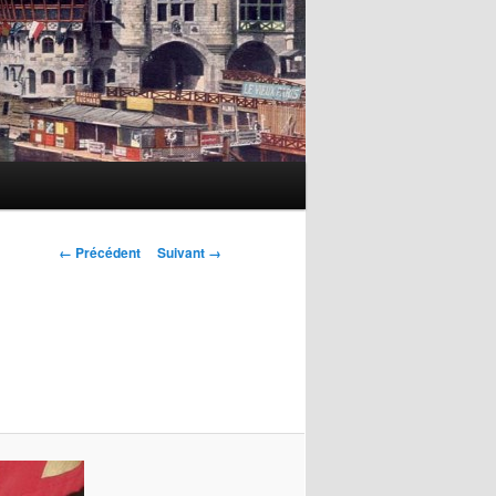
Navigation
← Précédent
Suivant →
des
images