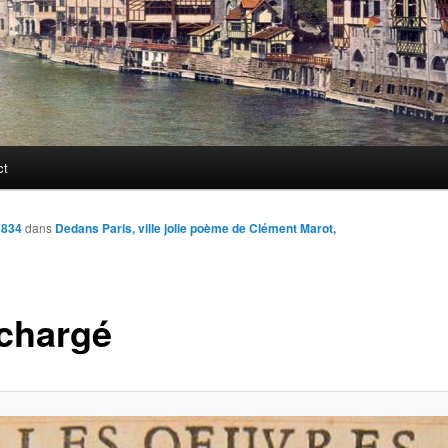
ct
 834
dans
Dedans Paris, ville jolie poème de Clément Marot,
échargé