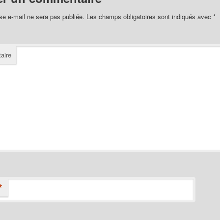
se e-mail ne sera pas publiée.
Les champs obligatoires sont indiqués avec
*
aire
*